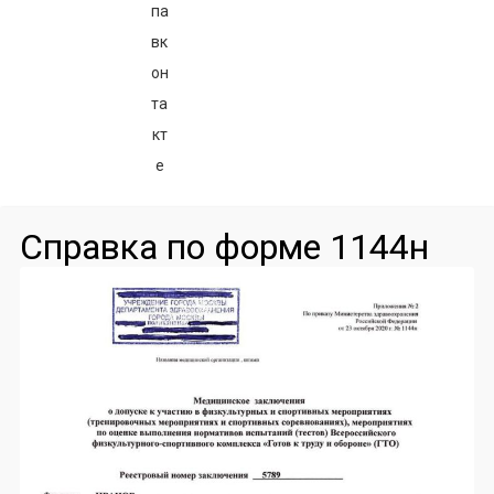
Справка по форме 1144н