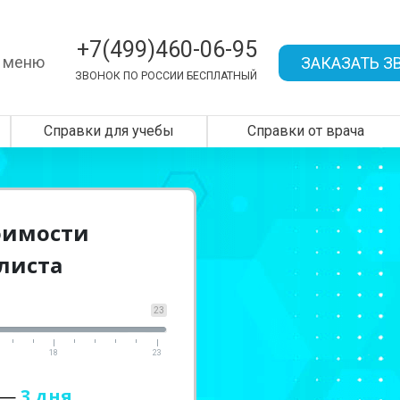
+7(499)460-06-95
 меню
ЗАКАЗАТЬ З
ЗВОНОК ПО РОССИИ БЕСПЛАТНЫЙ
Справки для учебы
Справки от врача
оимости
листа
23
18
23
 —
3 дня