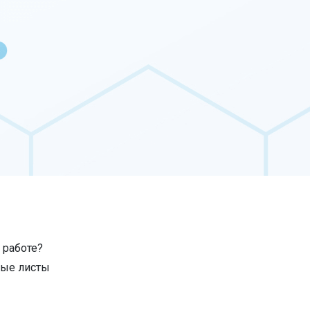
 работе?
ные листы