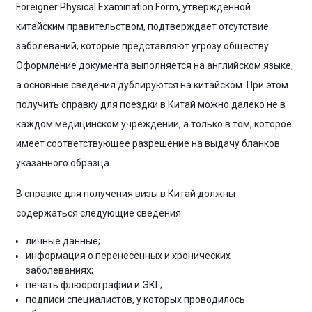
Foreigner Physical Examination Form
, утвержденной
китайским правительством, подтверждает отсутствие
заболеваний, которые представляют угрозу обществу.
Оформление документа выполняется на английском языке,
а основные сведения дублируются на китайском. При этом
получить
справку
для поездки в
Китай м
ожно далеко не в
каждом медицинском учреждении, а только в том, которое
имеет соответствующее разрешение на выдачу бланков
указанного образца.
В
справке
д
ля
получения
визы в Китай
должны
содержаться следующие сведения:
личные данные;
информация о перенесенных и хронических
заболеваниях;
печать флюорографии и ЭКГ;
подписи специалистов, у которых проводилось