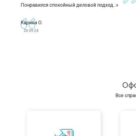
Понравился спокойный деловой подход...»
Карина О.
20.09.24
Офо
Все спра