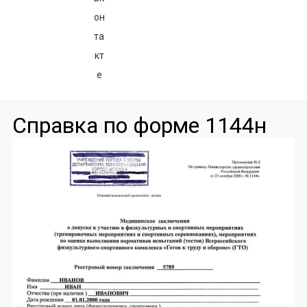
Справка по форме 1144н