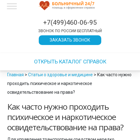
×
×
×
×
×
×
×
×
×
×
×
×
×
×
×
×
×
×
×
×
×
×
×
×
×
×
×
×
×
×
×
×
×
×
×
×
×
×
×
×
×
×
×
×
×
×
×
×
×
×
×
×
×
×
×
×
×
×
×
×
×
×
×
×
×
×
×
×
×
×
×
×
×
×
×
×
×
×
×
×
×
×
×
×
×
×
×
×
×
×
×
×
×
×
ЗАКРЫТЬ
ЗАКРЫТЬ
ЗАКРЫТЬ
ЗАКРЫТЬ
ЗАКРЫТЬ
ЗАКРЫТЬ
ЗАКРЫТЬ
ЗАКРЫТЬ
ЗАКРЫТЬ
ЗАКРЫТЬ
ЗАКРЫТЬ
ЗАКРЫТЬ
ЗАКРЫТЬ
ЗАКРЫТЬ
+7(499)460-06-95
ЗВОНОК ПО РОССИИ БЕСПЛАТНЫЙ
ЗАКАЗАТЬ ЗВОНОК
ОТКРЫТЬ КАТАЛОГ СПРАВОК
Главная
>
Статьи о здоровье и медицине
>
Как часто нужно
проходить психическое и наркотическое
освидетельствование на права?
Как часто нужно проходить
психическое и наркотическое
освидетельствование на права?
Для управления транспортным средством нередко