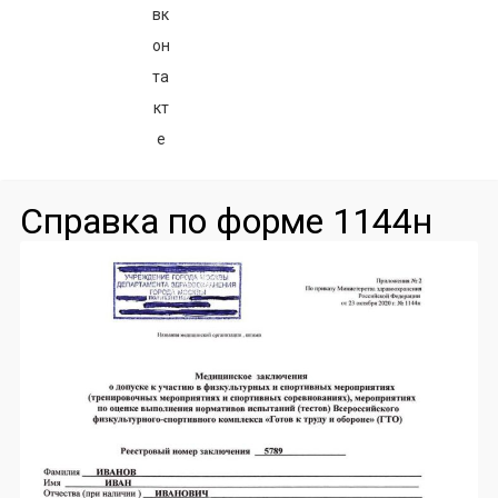
Справка по форме 1144н