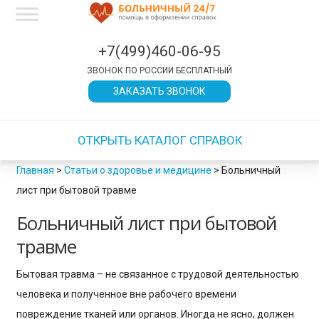
×
×
×
×
×
×
×
×
×
×
×
×
×
×
×
×
×
×
×
×
×
×
×
×
×
×
×
×
×
×
×
×
×
×
×
×
×
×
×
×
×
×
×
×
×
×
×
×
×
×
×
×
×
×
×
×
×
×
×
×
×
×
×
×
×
×
×
×
×
×
×
×
×
×
×
×
×
×
×
×
×
×
×
×
×
×
×
×
×
×
×
×
×
×
ЗАКРЫТЬ
ЗАКРЫТЬ
ЗАКРЫТЬ
ЗАКРЫТЬ
ЗАКРЫТЬ
ЗАКРЫТЬ
ЗАКРЫТЬ
ЗАКРЫТЬ
ЗАКРЫТЬ
ЗАКРЫТЬ
ЗАКРЫТЬ
ЗАКРЫТЬ
ЗАКРЫТЬ
ЗАКРЫТЬ
+7(499)460-06-95
ЗВОНОК ПО РОССИИ БЕСПЛАТНЫЙ
ЗАКАЗАТЬ ЗВОНОК
ОТКРЫТЬ КАТАЛОГ СПРАВОК
Главная
>
Статьи о здоровье и медицине
>
Больничный
лист при бытовой травме
Больничный лист при бытовой
травме
Бытовая травма – не связанное с трудовой деятельностью
человека и полученное вне рабочего времени
повреждение тканей или органов. Иногда не ясно, должен